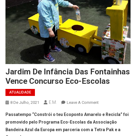
Jardim De Infância Das Fontainhas
Vence Concurso Eco-Escolas
ATUALIDADE
E.M.
On
8 De Julho, 2021
Leave A Comment
Jardim
Passatempo “Constrói o teu Ecoponto Amarelo e Recicla” foi
De
promovido pelo Programa Eco-Escolas da Associação
Infância
Bandeira Azul da Europa em parceria com a Tetra Pak e a
Das