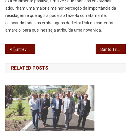
extremamente positivo, uma vez que todos os envolvidos
adquiriram uma maior e melhor perceção da importância da
reciclagem e que agora poderão fazê-la corretamente,
colocando todas as embalagens da Tetra Pak no contentor
amarelo, para que lhes seja atribuída uma nova vida.
Navegação
[Entrevista] José Magalhães: “Queremos ser um partido prático e pragmático, não idealista”
Santo Tirso em risco muito elevado tem regras mais restritivas
de
RELATED POSTS
artigos