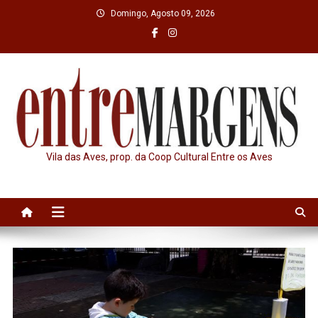
Skip
Domingo, Agosto 09, 2026
to
content
Vila das Aves, prop. da Coop Cultural Entre os Aves