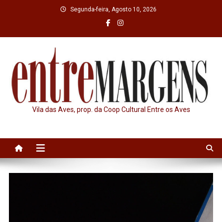
Skip
Segunda-feira, Agosto 10, 2026
to
content
Vila das Aves, prop. da Coop Cultural Entre os Aves