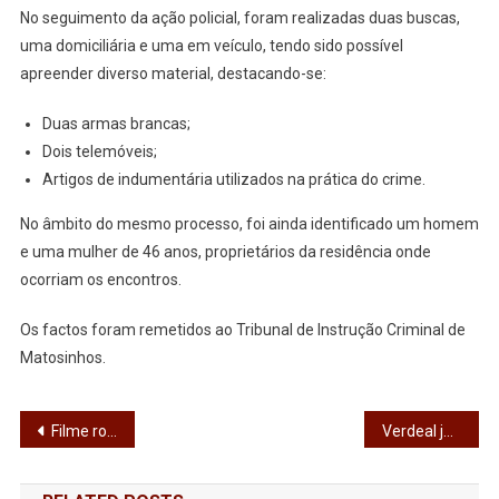
No seguimento da ação policial, foram realizadas duas buscas,
uma domiciliária e uma em veículo, tendo sido possível
apreender diverso material, destacando-se:
Duas armas brancas;
Dois telemóveis;
Artigos de indumentária utilizados na prática do crime.
No âmbito do mesmo processo, foi ainda identificado um homem
e uma mulher de 46 anos, proprietários da residência onde
ocorriam os encontros.
Os factos foram remetidos ao Tribunal de Instrução Criminal de
Matosinhos.
Navegação
Filme rodado na ‘Rio Vizela’ disponível na HBO Portugal
Verdeal já mexe!
de