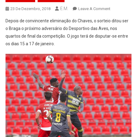
E.M.
On
23 De Dezembro, 2018
Leave A Comment
Taça
Depois de convincente eliminação do Chaves, o sorteio ditou ser
De
o Braga o próximo adversário do Desportivo das Aves, nos
Portugal:
quartos de final da competição. O jogo terá de disputar-se entre
Depois
os dias 15 a 17 de janeiro.
Do
Chaves,
Vem
O
Sp.
De
Braga