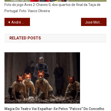
Foto do jogo Aves 2-Chaves 0, dos quartos de final da Taça de
Portugal. Foto: Vasco Oliveira
Navegação
André Mesquita e seleção portuguesa apurados para a final do Europeu
José Mota: “Este jogo vale mais do que 3 pontos”
de
RELATED POSTS
artigos
Magia Do Teatro Vai Espalhar-Se Pelos “Palcos” Do Concelho