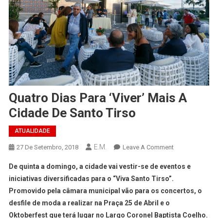
Quatro Dias Para ‘viver’ Mais A
Cidade De Santo Tirso
ATUALIDADE
E.M.
On
27 De Setembro, 2018
Leave A Comment
Quatro
De quinta a domingo, a cidade vai vestir-se de eventos e
Dias
iniciativas diversificadas para o “Viva Santo Tirso”.
Para
Promovido pela câmara municipal vão para os concertos, o
‘viver’
desfile de moda a realizar na Praça 25 de Abril e o
Mais
A
Oktoberfest que terá lugar no Largo Coronel Baptista Coelho.