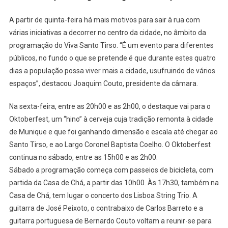
Cidade
De
A partir de quinta-feira há mais motivos para sair à rua com
Santo
várias iniciativas a decorrer no centro da cidade, no âmbito da
Tirso
programação do Viva Santo Tirso. “É um evento para diferentes
públicos, no fundo o que se pretende é que durante estes quatro
dias a população possa viver mais a cidade, usufruindo de vários
espaços”, destacou Joaquim Couto, presidente da câmara.
Na sexta-feira, entre as 20h00 e as 2h00, o destaque vai para o
Oktoberfest, um “hino” à cerveja cuja tradição remonta à cidade
de Munique e que foi ganhando dimensão e escala até chegar ao
Santo Tirso, e ao Largo Coronel Baptista Coelho. O Oktoberfest
continua no sábado, entre as 15h00 e as 2h00.
Sábado a programação começa com passeios de bicicleta, com
partida da Casa de Chá, a partir das 10h00. Às 17h30, também na
Casa de Chá, tem lugar o concerto dos Lisboa String Trio. A
guitarra de José Peixoto, o contrabaixo de Carlos Barreto e a
guitarra portuguesa de Bernardo Couto voltam a reunir-se para