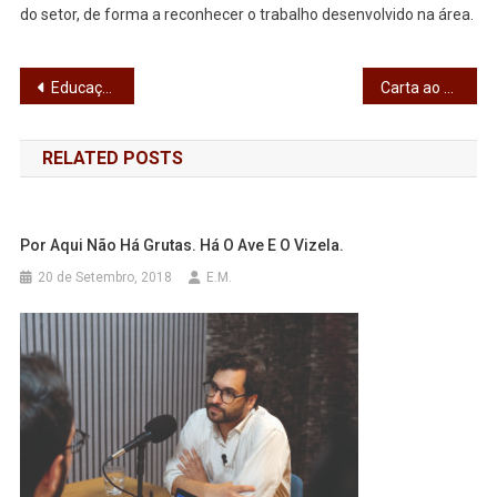
do setor, de forma a reconhecer o trabalho desenvolvido na área.
Navegação
Educação vai estar em Festa, este sábado, no Parque Sara Moreira
Carta ao diretor
de
RELATED POSTS
artigos
Por Aqui Não Há Grutas. Há O Ave E O Vizela.
20 de Setembro, 2018
E.M.