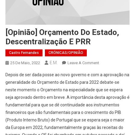
[Opinião] Orçamento Do Estado,
Descentralização E PRR
Castro Fernandes
CRÓNICAS/OPINIÃO
E.M.
On
25 De Maio, 2022
Leave A Comment
[Opinião]
Depois de ser dada posse ao novo governo e com a aprovação na
Orçamento
generalidade do Orçamento de Estado para 2022 debate-se
Do
neste momento o Orçamento na especialidade que se espera
Estado,
seja aprovado dentro em breve. A importância desta aprovação é
Descentralização
E
fundamental para que se dê continuidade aos instrumentos
PRR
financeiros que são fundamentais para o crescimento do PIB
(Produto Interno Bruto) de Portugal que se espera seja o maior
da Europa em 2022, fundamentalmente graças às receitas do