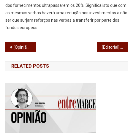
dos fornecimentos ultrapassarem os 20%. Significa isto que com
as mesmas verbas haverá uma redução nos investimentos a não
ser que surjam reforços nas verbas a transferir por parte dos
fundos europeus.
Navegação
[Opinião] Pensar, Construir, Habitar
[Editorial] Comunidades, direitos e cuidados
de
RELATED POSTS
artigos