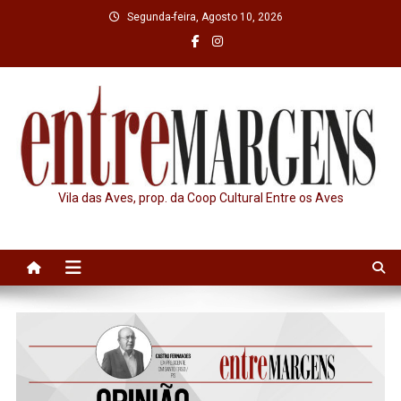
Skip
Segunda-feira, Agosto 10, 2026
to
content
Vila das Aves, prop. da Coop Cultural Entre os Aves